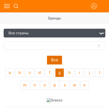
Бренды
Все
a
b
c
d
f
g
h
i
j
l
m
n
o
p
s
w
x